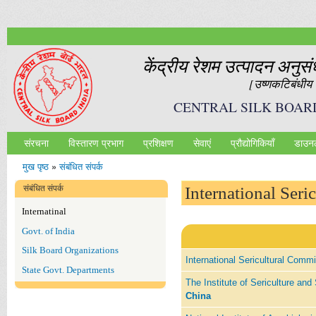
Ski
mai
con
केंद्रीय रेशम उत्‍पादन अनुस
[उष्‍णकटिबंधीय र
CENTRAL SILK BOAR
संरचना
विस्तारण प्रभाग
प्रशिक्षण
सेवाएं
प्रौद्योगिकियॉं
डाउन
Main menu
मुख पृष्ठ
»
संबंधित संपर्क
आप यहाँ हैं
संबंधित संपर्क
International Seri
Internatinal
Govt. of India
Silk Board Organizations
International Sericultural Comm
State Govt. Departments
The Institute of Sericulture a
China