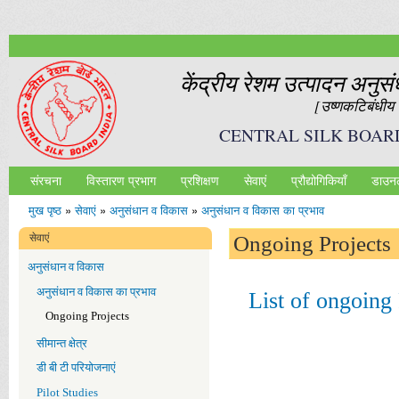
Ski
mai
con
केंद्रीय रेशम उत्‍पादन अनुस
[उष्‍णकटिबंधीय र
CENTRAL SILK BOAR
संरचना
विस्तारण प्रभाग
प्रशिक्षण
सेवाएं
प्रौद्योगिकियॉं
डाउन
Main menu
मुख पृष्ठ
»
सेवाएं
»
अनुसंधान व विकास
»
अनुसंधान व विकास का प्रभाव
आप यहाँ हैं
सेवाएं
Ongoing Projects
अनुसंधान व विकास
अनुसंधान व विकास का प्रभाव
List of ongoing
Ongoing Projects
सीमान्‍त क्षेत्र
डी बी टी परियोजनाएं
Pilot Studies