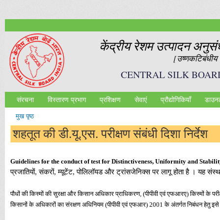
Ski
mai
con
केंद्रीय रेशम उत्‍पादन अनुस
[उष्‍णकटिबंधीय र
CENTRAL SILK BOAR
संरचना
विस्तारण प्रभाग
प्रशिक्षण
सेवाएं
प्रौद्योगिकियॉं
डाउन
Main menu
मुख पृष्ठ
आप यहाँ हैं
शहतूत की डी.यू.एस. परीक्षण संबंधी दिशा निर्देश
Guidelines for the conduct of test for Distinctiveness, Uniformity and Stabil
प्रजातियों, संकरों, म्यूटेंट, पोलिलॉयड और ट्रांसजेनिक्स पर लागू होता है । यह संस
पौधों की किस्मों की सुरक्षा और किसान अधिकार प्राधिकरण, (पीपीवी एवं एफआरए) किस्मों के परीक
किसानों के अधिकारों का संरक्षण अधिनियम (पीपीवी एवं एफआर) 2001 के अंतर्गत निबंधन हेतु इसे