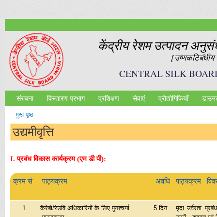
Ski
mai
con
केंद्रीय रेशम उत्‍पादन अनुस
[उष्‍णकटिबंधीय र
CENTRAL SILK BOAR
संरचना
विस्तारण प्रभाग
प्रशिक्षण
सेवाएं
प्रौद्योगिकियॉं
डाउन
Main menu
मुख पृष्ठ
आप यहाँ हैं
उद्यमीवृत्ति
I. प्रबंध विकास कार्यक्रम (एम डी पी):
क्रम सं
पाठ्यक्रम
अवधि
पाठ्यक्रम विव
1
केंरेबो/रेउवि अधिकारियों के लिए पुनश्चर्या
5 दिन
मृदा उर्वरता प्र